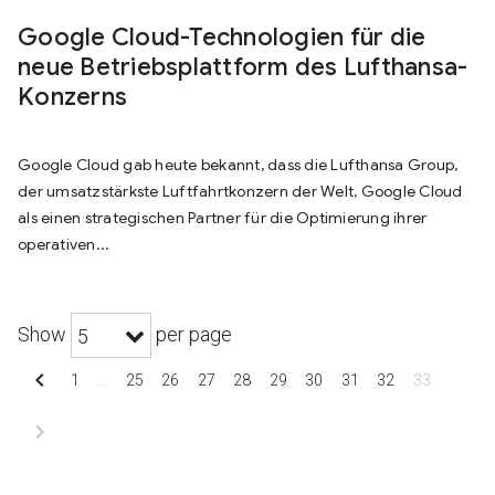
Google Cloud-Technologien für die
neue Betriebsplattform des Lufthansa-
Konzerns
Google Cloud gab heute bekannt, dass die Lufthansa Group,
der umsatzstärkste Luftfahrtkonzern der Welt, Google Cloud
als einen strategischen Partner für die Optimierung ihrer
operativen...
Show
per page
5
chevron_left
1
…
25
26
27
28
29
30
31
32
33
chevron_right