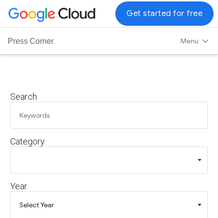
G
Get started for free
o
o
Menu
Press Corner
g
l
e
C
Search
l
o
u
d
Category
L
o
g
o
Year